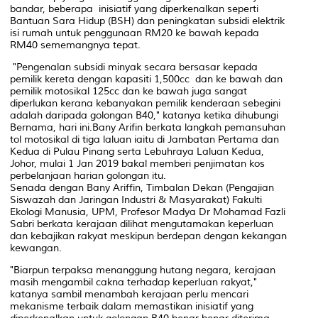
bandar, beberapa inisiatif yang diperkenalkan seperti
Bantuan Sara Hidup (BSH) dan peningkatan subsidi elektrik
isi rumah untuk penggunaan RM20 ke bawah kepada
RM40 sememangnya tepat.
"Pengenalan subsidi minyak secara bersasar kepada
pemilik kereta dengan kapasiti 1,500cc dan ke bawah dan
pemilik motosikal 125cc dan ke bawah juga sangat
diperlukan kerana kebanyakan pemilik kenderaan sebegini
adalah daripada golongan B40," katanya ketika dihubungi
Bernama, hari ini.Bany Arifin berkata langkah pemansuhan
tol motosikal di tiga laluan iaitu di Jambatan Pertama dan
Kedua di Pulau Pinang serta Lebuhraya Laluan Kedua,
Johor, mulai 1 Jan 2019 bakal memberi penjimatan kos
perbelanjaan harian golongan itu.
Senada dengan Bany Ariffin, Timbalan Dekan (Pengajian
Siswazah dan Jaringan Industri & Masyarakat) Fakulti
Ekologi Manusia, UPM, Profesor Madya Dr Mohamad Fazli
Sabri berkata kerajaan dilihat mengutamakan keperluan
dan kebajikan rakyat meskipun berdepan dengan kekangan
kewangan.
"Biarpun terpaksa menanggung hutang negara, kerajaan
masih mengambil cakna terhadap keperluan rakyat,"
katanya sambil menambah kerajaan perlu mencari
mekanisme terbaik dalam memastikan inisiatif yang