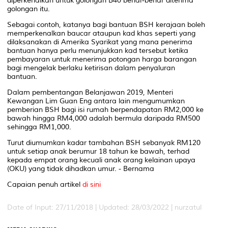
diperkenalkan untuk golongan B40 benar-benar diterima
golongan itu.
Sebagai contoh, katanya bagi bantuan BSH kerajaan boleh
memperkenalkan baucar ataupun kad khas seperti yang
dilaksanakan di Amerika Syarikat yang mana penerima
bantuan hanya perlu menunjukkan kad tersebut ketika
pembayaran untuk menerima potongan harga barangan
bagi mengelak berlaku ketirisan dalam penyaluran
bantuan.
Dalam pembentangan Belanjawan 2019, Menteri
Kewangan Lim Guan Eng antara lain mengumumkan
pemberian BSH bagi isi rumah berpendapatan RM2,000 ke
bawah hingga RM4,000 adalah bermula daripada RM500
sehingga RM1,000.
Turut diumumkan kadar tambahan BSH sebanyak RM120
untuk setiap anak berumur 18 tahun ke bawah, terhad
kepada empat orang kecuali anak orang kelainan upaya
(OKU) yang tidak dihadkan umur. - Bernama
Capaian penuh artikel
di sini
Date of Input: 27/11/2018 | Updated: 28/03/2022 | nurzatul