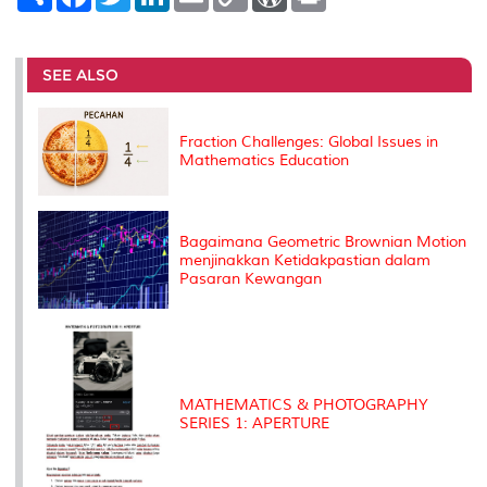
h
a
w
i
m
o
o
r
a
c
i
n
a
p
r
i
r
e
t
k
i
y
d
n
e
b
t
e
l
L
P
t
o
e
d
i
r
SEE ALSO
o
r
I
n
e
k
n
k
s
s
Fraction Challenges: Global Issues in
Mathematics Education
Bagaimana Geometric Brownian Motion
menjinakkan Ketidakpastian dalam
Pasaran Kewangan
MATHEMATICS & PHOTOGRAPHY
SERIES 1: APERTURE