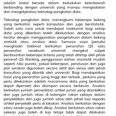
adalah bakal berada dalam kedudukan keterbawah
berbanding dengan universiti yang mampu mengadakan
dan mengekploitasi teknologi pangkalan data.
Teknologi pangkalan data, merangkumi beberapa bidang
yang berkaitan seperti komputasi dan juga berstatistik.
Salah satu cara untuk mendapat maklumat bagi setiap
data yang diberikan boleh dikeluarkan dengan analisis
teratur dengan menggunakan pengetahuan dalam bidang
statistik atau analisis data. Semasa saya (penulis)
menghadiri taklimat berkaitan penarafan QS iaitu
penarafan sesebuah universiti mengikut subjek
berdasarkan beberapa kriteria yang telah ditetap oleh pihak
penaraf
QS Ranking,
penggunaan alatan stastistik mudah
seperti nilai purata, jadual kekerapan, peratusan dan juga
plot serakan digunakan secara aktif dan serius oleh pihak
konsultasi yang dilantik oleh universiti. Bagi mendapatkan
hasil yang penarafan yang tinggi dan terbaik, perkara yang
perlu ditekankan adalah macamana data yang berkaitan
dapat diperoleh dan disimpan secara berkesan. Analisis
berkaitan jumlah pernerbitan artikel jurnal yang diambilkira
dan juga jumlah sitasi di kalangan rakan sebaya dalam
penyelidikan dan juga jumlah sitasi oleh pihak luar kepada
artikel penyelidik perlu di lakukan. Analisis berkaitan dengan
sitasi sendiri juga boleh dikaji. Analisis berkaitan sitasi rakan
sekerja juga boleh di kaji tetapi tidak dapat dilakukan