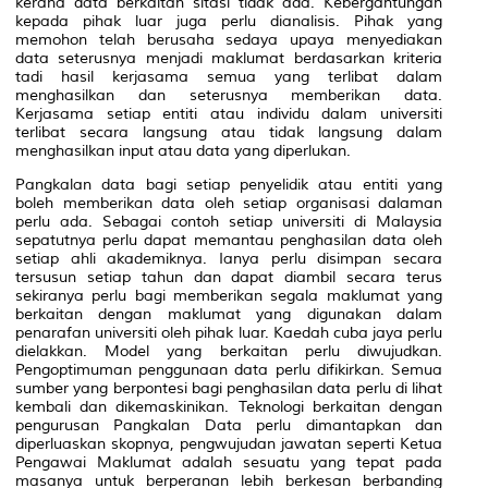
kerana data berkaitan sitasi tidak ada. Kebergantungan
kepada pihak luar juga perlu dianalisis. Pihak yang
memohon telah berusaha sedaya upaya menyediakan
data seterusnya menjadi maklumat berdasarkan kriteria
tadi hasil kerjasama semua yang terlibat dalam
menghasilkan dan seterusnya memberikan data.
Kerjasama setiap entiti atau individu dalam universiti
terlibat secara langsung atau tidak langsung dalam
menghasilkan input atau data yang diperlukan.
Pangkalan data bagi setiap penyelidik atau entiti yang
boleh memberikan data oleh setiap organisasi dalaman
perlu ada. Sebagai contoh setiap universiti di Malaysia
sepatutnya perlu dapat memantau penghasilan data oleh
setiap ahli akademiknya. Ianya perlu disimpan secara
tersusun setiap tahun dan dapat diambil secara terus
sekiranya perlu bagi memberikan segala maklumat yang
berkaitan dengan maklumat yang digunakan dalam
penarafan universiti oleh pihak luar. Kaedah cuba jaya perlu
dielakkan. Model yang berkaitan perlu diwujudkan.
Pengoptimuman penggunaan data perlu difikirkan. Semua
sumber yang berpontesi bagi penghasilan data perlu di lihat
kembali dan dikemaskinikan. Teknologi berkaitan dengan
pengurusan Pangkalan Data perlu dimantapkan dan
diperluaskan skopnya, pengwujudan jawatan seperti Ketua
Pengawai Maklumat adalah sesuatu yang tepat pada
masanya untuk berperanan lebih berkesan berbanding