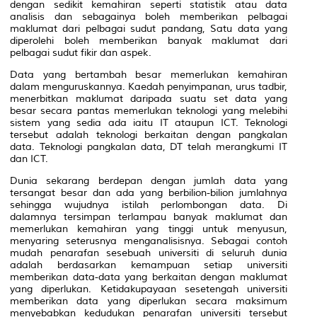
dengan sedikit kemahiran seperti statistik atau data
analisis dan sebagainya boleh memberikan pelbagai
maklumat dari pelbagai sudut pandang, Satu data yang
diperolehi boleh memberikan banyak maklumat dari
pelbagai sudut fikir dan aspek.
Data yang bertambah besar memerlukan kemahiran
dalam menguruskannya. Kaedah penyimpanan, urus tadbir,
menerbitkan maklumat daripada suatu set data yang
besar secara pantas memerlukan teknologi yang melebihi
sistem yang sedia ada iaitu IT ataupun ICT. Teknologi
tersebut adalah teknologi berkaitan dengan pangkalan
data. Teknologi pangkalan data, DT telah merangkumi IT
dan ICT.
Dunia sekarang berdepan dengan jumlah data yang
tersangat besar dan ada yang berbilion-bilion jumlahnya
sehingga wujudnya istilah perlombongan data. Di
dalamnya tersimpan terlampau banyak maklumat dan
memerlukan kemahiran yang tinggi untuk menyusun,
menyaring seterusnya menganalisisnya. Sebagai contoh
mudah penarafan sesebuah universiti di seluruh dunia
adalah berdasarkan kemampuan setiap universiti
memberikan data-data yang berkaitan dengan maklumat
yang diperlukan. Ketidakupayaan sesetengah universiti
memberikan data yang diperlukan secara maksimum
menyebabkan kedudukan penarafan universiti tersebut