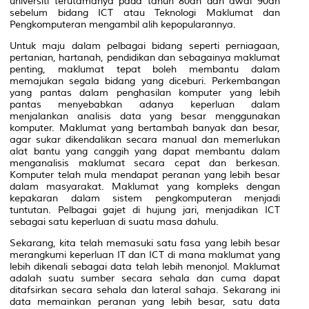
universiti terutamanya pada tahun 80an dan awal 90an
sebelum bidang ICT atau Teknologi Maklumat dan
Pengkomputeran mengambil alih kepopularannya.
Untuk maju dalam pelbagai bidang seperti perniagaan,
pertanian, hartanah, pendidikan dan sebagainya maklumat
penting, maklumat tepat boleh membantu dalam
memajukan segala bidang yang diceburi. Perkembangan
yang pantas dalam penghasilan komputer yang lebih
pantas menyebabkan adanya keperluan dalam
menjalankan analisis data yang besar menggunakan
komputer. Maklumat yang bertambah banyak dan besar,
agar sukar dikendalikan secara manual dan memerlukan
alat bantu yang canggih yang dapat membantu dalam
menganalisis maklumat secara cepat dan berkesan.
Komputer telah mula mendapat peranan yang lebih besar
dalam masyarakat. Maklumat yang kompleks dengan
kepakaran dalam sistem pengkomputeran menjadi
tuntutan. Pelbagai gajet di hujung jari, menjadikan ICT
sebagai satu keperluan di suatu masa dahulu.
Sekarang, kita telah memasuki satu fasa yang lebih besar
merangkumi keperluan IT dan ICT di mana maklumat yang
lebih dikenali sebagai data telah lebih menonjol. Maklumat
adalah suatu sumber secara sehala dan cuma dapat
ditafsirkan secara sehala dan lateral sahaja. Sekarang ini
data memainkan peranan yang lebih besar, satu data