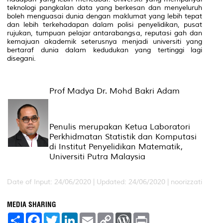
teknologi pangkalan data yang berkesan dan menyeluruh
boleh menguasai dunia dengan maklumat yang lebih tepat
dan lebih terkehadapan dalam polisi penyelidikan, pusat
rujukan, tumpuan pelajar antarabangsa, reputasi gah dan
kemajuan akademik seterusnya menjadi universiti yang
bertaraf dunia dalam kedudukan yang tertinggi lagi
disegani.
Prof Madya Dr. Mohd Bakri Adam
Penulis merupakan Ketua Laboratori
Perkhidmatan Statistik dan Komputasi
di Institut Penyelidikan Matematik,
Universiti Putra Malaysia
Date of Input: 24/06/2020 | Updated: 24/06/2020 | noorizzati
MEDIA SHARING
S
F
T
L
E
C
W
P