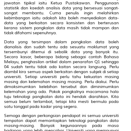
jawatan tipikal iaitu Ketua Pustakawan. Penggunaan
statistik dan kaedah analisis data yang bersesuai sangat-
sangat membantu. Cuma penulis ingin melahirkan
kebimbangan iaitu adakah kita boleh menyediakan data-
data yang berkaitan secara konsisten dan berterusan
kerana sistem pangkalan data masih tidak mampan dan
tidak difahami sepenuhnya.
Data yang tersimpan dalam pangkalan data boleh
dianalisis dan sudah tentu ada sesuatu maklumat yang
tersembunyi ditemui di sebalik data yang banyak itu.
Secara kasar, beberapa bidang sebagai contoh Bahasa
Melayu, penghasilan artikel dalam penarafan Q1 sehingga
04 sudah tentu tidak ada kaitan secara langsung. Perlu
diambil kira semua aspek berkaitan dengan subjek di setiap
universiti. Setiap universiti perlu tahu kekuatan masing
masing dan kelemahan masing masing. Perlu diakui. Perlu
dimaksimumkan kelebihan tersebut dan diminimumkan
kelemahan yang ada. Pokok pangkalnya macamana hala
tuju teknologi pangkalan data ini hendak diarahkan. Kita
semua belum terlambat, tetapi kita mesti bermula pada
satu tanggal pada kadar yang segera.
Semoga dengan perkongsian pendapat ini semua universiti
tempatan dapat memantapkan teknologi pangkalan data
masing-masing. Banyak kegunaannya pada masa
hadapan yang lebih mencabar. Universiti yang mempunyai