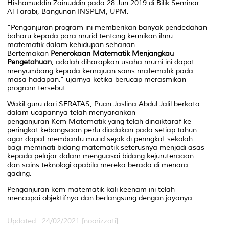
Hishamuddin Zainuddin pada 28 Jun 2019 di Bilik Seminar
Al-Farabi, Bangunan INSPEM, UPM.
“Penganjuran program ini memberikan banyak pendedahan
baharu kepada para murid tentang keunikan ilmu
matematik dalam kehidupan seharian.
Bertemakan
Penerokaan Matematik Menjangkau
Pengetahuan
, adalah diharapkan usaha murni ini dapat
menyumbang kepada kemajuan sains matematik pada
masa hadapan.” ujarnya ketika berucap merasmikan
program tersebut.
Wakil guru dari
SERATAS
, Puan Jaslina Abdul Jalil berkata
dalam ucapannya telah menyarankan
penganjuran
Kem
Matematik yang telah dinaiktaraf ke
peringkat kebangsaan perlu diadakan pada setiap tahun
agar dapat membantu murid sejak di peringkat sekolah
bagi meminati bidang matematik seterusnya menjadi asas
kepada pelajar dalam menguasai bidang kejuruteraaan
dan sains teknologi apabila mereka berada di menara
gading.
Penganjuran
kem
matematik kali keenam ini telah
mencapai objektifnya dan berlangsung dengan jayanya.
Updated:: 24/02/2021 [noorizzati]