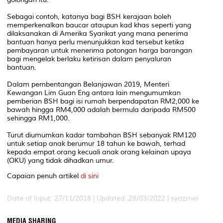
Sebagai contoh, katanya bagi BSH kerajaan boleh
memperkenalkan baucar ataupun kad khas seperti yang
dilaksanakan di Amerika Syarikat yang mana penerima
bantuan hanya perlu menunjukkan kad tersebut ketika
pembayaran untuk menerima potongan harga barangan
bagi mengelak berlaku ketirisan dalam penyaluran
bantuan.
Dalam pembentangan Belanjawan 2019, Menteri
Kewangan Lim Guan Eng antara lain mengumumkan
pemberian BSH bagi isi rumah berpendapatan RM2,000 ke
bawah hingga RM4,000 adalah bermula daripada RM500
sehingga RM1,000.
Turut diumumkan kadar tambahan BSH sebanyak RM120
untuk setiap anak berumur 18 tahun ke bawah, terhad
kepada empat orang kecuali anak orang kelainan upaya
(OKU) yang tidak dihadkan umur.
Capaian penuh artikel
di sini
Date of Input: 27/11/2018 | Updated: 28/03/2022 | syazmer
MEDIA SHARING