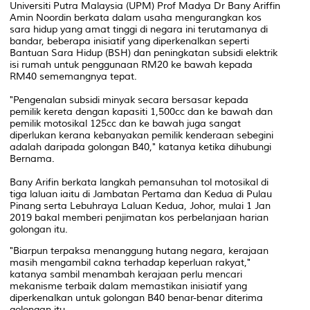
Universiti Putra Malaysia (UPM) Prof Madya Dr Bany Ariffin
Amin Noordin berkata dalam usaha mengurangkan kos
sara hidup yang amat tinggi di negara ini terutamanya di
bandar, beberapa inisiatif yang diperkenalkan seperti
Bantuan Sara Hidup (BSH) dan peningkatan subsidi elektrik
isi rumah untuk penggunaan RM20 ke bawah kepada
RM40 sememangnya tepat.
"Pengenalan subsidi minyak secara bersasar kepada
pemilik kereta dengan kapasiti 1,500cc dan ke bawah dan
pemilik motosikal 125cc dan ke bawah juga sangat
diperlukan kerana kebanyakan pemilik kenderaan sebegini
adalah daripada golongan B40," katanya ketika dihubungi
Bernama.
Bany Arifin berkata langkah pemansuhan tol motosikal di
tiga laluan iaitu di Jambatan Pertama dan Kedua di Pulau
Pinang serta Lebuhraya Laluan Kedua, Johor, mulai 1 Jan
2019 bakal memberi penjimatan kos perbelanjaan harian
golongan itu.
"Biarpun terpaksa menanggung hutang negara, kerajaan
masih mengambil cakna terhadap keperluan rakyat,"
katanya sambil menambah kerajaan perlu mencari
mekanisme terbaik dalam memastikan inisiatif yang
diperkenalkan untuk golongan B40 benar-benar diterima
golongan itu.